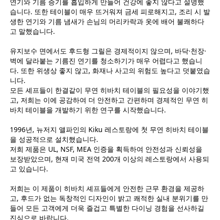
연기와 기름 증기를 흡입하게 만들어 건강에 좋지 않다고 설명했
습니다. 또한 테이블이 매우 뜨거워져 금세 피로해지고, 조리 시 발
생한 연기와 기름 냄새가 손님의 머리카락과 옷에 배어 불쾌하다
고 말했습니다.
유지보수 면에서도 후드형 그릴은 경제적이지 않으며, 바닥·천장·
벽에 달라붙는 기름진 연기를 청소하기가 매우 어렵다고 했습니
다. 또한 위생상 좋지 않고, 화재나 사고의 위험도 높다고 덧붙였습
니다.
모든 셰프들이 한결같이 무연 히바치 테이블의 필요성을 이야기했
고, 저희는 이에 공감하여 더 안전하고 간편하며 경제적인 무연 히
바치 테이블을 개발하기 위한 연구를 시작했습니다.
1996년, 뉴저지 앨파인의 Kiku 레스토랑에 첫 무연 히바치 테이블
을 성공적으로 설치했습니다.
저희 제품은 UL, NSF, MEA 인증을 획득하여 안전성과 신뢰성을
보장받았으며, 현재 미국 전역 200개 이상의 레스토랑에서 사용되
고 있습니다.
저희는 이 제품이 히바치 셰프들에게 안전한 근무 환경을 제공하
고, 후드가 없는 독창적인 디자인이 밝고 쾌적한 실내 분위기를 만
들어 모든 고객에게 더욱 즐겁고 특별한 다이닝 경험을 선사하길
진심으로 바랍니다.